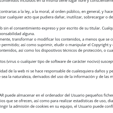
 contenidos incluidos en la misma tiene lugar libre y conscientem
 contrarias a la ley, a la moral, al orden público, en general, y ha
ar cualquier acto que pudiera dañar, inutilizar, sobrecargar o de
 sin el consentimiento expreso y por escrito de su titular. Cualq
sponsabilidad alguna.
mente, transformar o modificar los contenidos, a menos que se cue
 permitido; así como suprimir, eludir o manipular el Copyright y
contenidos, así como los dispositivos técnicos de protección, o
tos (virus o cualquier tipo de software de carácter nocivo) susce
idad de la web ni se hace responsable de cualesquiera daños y per
e sea la naturaleza, derivados del uso de la información y de las 
IBAR puede almacenar en el ordenador del Usuario pequeños fiche
ios que se ofrecen, así como para realizar estadísticas de uso, d
stringir la admisión de cookies en su equipo, el Usuario puede con