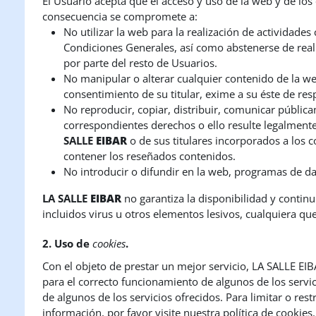
El Usuario acepta que el acceso y uso de la web y de los
consecuencia se compromete a:
No utilizar la web para la realización de actividades
Condiciones Generales, así como abstenerse de realiz
por parte del resto de Usuarios.
No manipular o alterar cualquier contenido de la web
consentimiento de su titular, exime a su éste de re
No reproducir, copiar, distribuir, comunicar pública
correspondientes derechos o ello resulte legalmente
SALLE
EIBAR
o de sus titulares incorporados a los 
contener los reseñados contenidos.
No introducir o difundir en la web, programas de da
LA SALLE
EIBAR
no garantiza la disponibilidad y continu
incluidos virus u otros elementos lesivos, cualquiera qu
2. Uso de
cookies
.
Con el objeto de prestar un mejor servicio, LA SALLE E
para el correcto funcionamiento de algunos de los servic
de algunos de los servicios ofrecidos. Para limitar o re
información, por favor visite nuestra política de cookies.